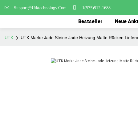
Support@Utktechnology.Com
+1(575)912-1688
Bestseller
Neue Ank
UTK
UTK Marke Jade Steine Jade Heizung Matte Rücken Liefera