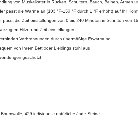
andlung von Muskelkater in Rücken, Schultern, Bauch, Beinen, Armen u
oller passt die Wärme an (103 °F-159 °F durch 1 °F erhöht) auf Ihr Komf
er passt die Zeit einstellungen von 0 bis 240 Minuten in Schritten von 1
vorzugten Hitze-und Zeit einstellungen.
 verhindert Verbrennungen durch übermäßige Erwärmung.
equem von Ihrem Bett oder Lieblings stuhl aus
wendungen geschützt.
-Baumwolle, 429 individuelle natürliche Jade-Steine