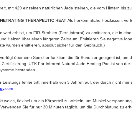
breit, mit 429 einzelnen natürlichen Jade steinen, die vom Hintern bis z
ENETRATING THERAPEUTIC HEAT
Als herkömmliche Heizkissen: verfü
 wird erhitzt, um FIR-Strahlen (Fern infrarot) zu emittieren, die in ein
 und Heizen über einen längeren Zeitraum. Emittieren Sie negative Ione
te würden emittieren, absolut sicher für den Gebrauch.)
verfügt über eine Speicher funktion, die für Benutzer geeignet ist, um d
ertifizierung. UTK Far Infrared Natural Jade Heating Pad ist von der F
systeme bestanden.
Leistungs fehler tritt innerhalb von 3 Jahren auf, der durch nicht me
gy.com
ekt weich, flexibel um ein Körperteil zu wickeln, um Muskel verspann
. Verwenden Sie für nur 30 Minuten täglich, um die Durchblutung zu 