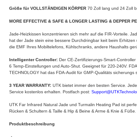
Größe für VOLLSTÄNDIGEN KÖRPER
70 Zoll lang und 24 Zoll 
MORE EFFECTIVE & SAFE & LONGER LASTING & DEPPER P
Jade-Heizkissen konzentrieren sich mehr auf die FIR-Vorteile. Jade
hat der Jade stein eine bessere Durchdringbar keit beim Erhitzen
die EMF Ihres Mobiltelefons, Kühlschranks, andere Haushalts gerä
Intelligenter Controller:
Der CE-Zertifizierungs-Smart-Controller 
6 Temp-Einstellungen und Auto-Shut. Geeignet für 220-240V. FDA-Z
TECHNOLOGY hat das FDA-Audit für GMP-Qualitäts sicherungs 
3 YEAR WARRANTY:
UTK bietet immer den besten Service. Jeder 
Service kostenlos erhalten. Postfach post:
Support@UTKTechnolo
UTK Far Infrared Natural Jade und Turmalin Heating Pad ist perf
Rücken & Schultern & Taille & Hip & Beine & Arme & Knie & Füße
Produktbeschreibung