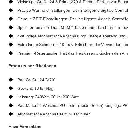
◆
Vielseitige Größe 24 & Prime;X70 & Prime;: Perfekt zur Beh
◆
Präzise Wärme einstellungen: Der intelligente digitale Contr
◆
Genaue ZEIT-Einstellungen: Der intelligente digitale Controll
◆
Speicher funktion: Die „ MEM “-Taste erinnert sich an Ihre be
◆
4-stündige automatische Abschaltung: Energie sparend und
◆
Extra lange Schnur mit 10 Fuß: Erleichtert die Verwendung b
◆
Premium-Reisetasche: Hält das Heizkissen zwischen den An
Produkts pezifi kationen
◆
Pad Größe: 24 "X70"
◆
Gewicht: 13 lb (6kg)
◆
Leistung: 240Volt, 60Hz, 200 Watt
◆
Pad-Material: Weiches PU-Leder (beide Seiten), ungiftige PP
◆
Automatische Abschalt zeit: 240 Minuten
Hitze-Vorschläge