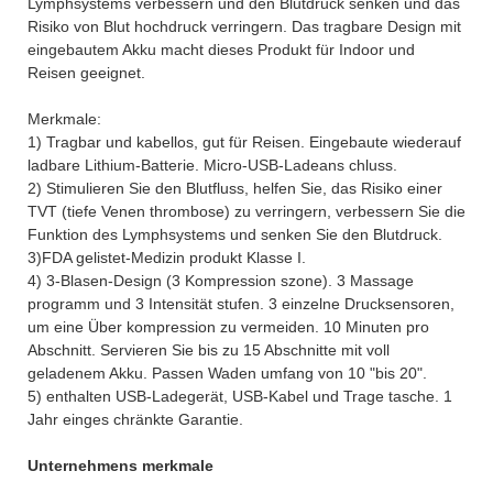
Lymphsystems verbessern und den Blutdruck senken und das
Risiko von Blut hochdruck verringern. Das tragbare Design mit
eingebautem Akku macht dieses Produkt für Indoor und
Reisen geeignet.
Merkmale:
1) Tragbar und kabellos, gut für Reisen. Eingebaute wiederauf
ladbare Lithium-Batterie. Micro-USB-Ladeans chluss.
2) Stimulieren Sie den Blutfluss, helfen Sie, das Risiko einer
TVT (tiefe Venen thrombose) zu verringern, verbessern Sie die
Funktion des Lymphsystems und senken Sie den Blutdruck.
3)FDA gelistet-Medizin produkt Klasse I.
4) 3-Blasen-Design (3 Kompression szone). 3 Massage
programm und 3 Intensität stufen. 3 einzelne Drucksensoren,
um eine Über kompression zu vermeiden. 10 Minuten pro
Abschnitt. Servieren Sie bis zu 15 Abschnitte mit voll
geladenem Akku. Passen Waden umfang von 10 "bis 20".
5) enthalten USB-Ladegerät, USB-Kabel und Trage tasche. 1
Jahr einges chränkte Garantie.
Unternehmens merkmale