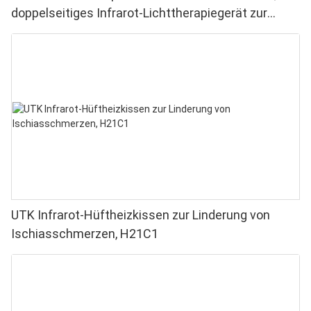
doppelseitiges Infrarot-Lichttherapiegerät zur
Linderung von Finger- und Handgelenkschmerzen –
Hochleistungs-LEDs (660–850 nm), 4 Chips in 1,
Rotlichttherapie für Zuhause
UTK Infrarot-Hüftheizkissen zur Linderung von
Ischiasschmerzen, H21C1