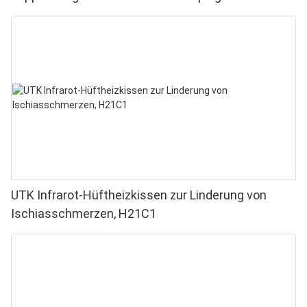
Linderung von Finger- und Handgelenkschmerzen –
Hochleistungs-LEDs (660–850 nm), 4 Chips in 1,
Rotlichttherapie für Zuhause
UTK Infrarot-Hüftheizkissen zur Linderung von
Ischiasschmerzen, H21C1