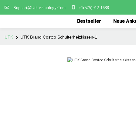
Support@Utktechnology.Com
+1(575)912-1688
Bestseller
Neue Ank
UTK
UTK Brand Costco Schulterheizkissen-1