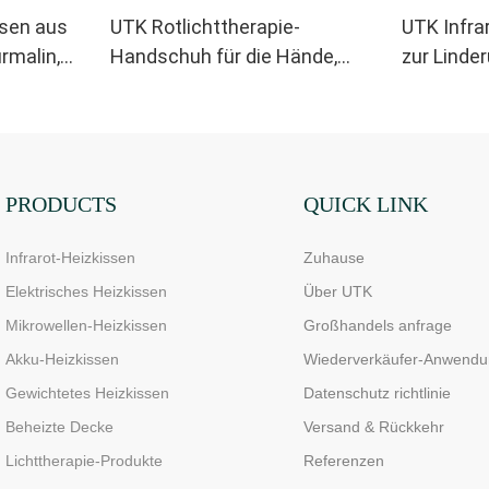
ssen aus
UTK Rotlichttherapie-
UTK Infra
rmalin,
Handschuh für die Hände,
zur Linde
doppelseitiges Infrarot-
Ischiass
Lichttherapiegerät zur
Linderung von Finger- und
Handgelenkschmerzen –
Hochleistungs-LEDs (660–
PRODUCTS
QUICK LINK
850 nm), 4 Chips in 1,
Infrarot-Heizkissen
Zuhause
Rotlichttherapie für Zuhause
Elektrisches Heizkissen
Über UTK
Mikrowellen-Heizkissen
Großhandels anfrage
Akku-Heizkissen
Wiederverkäufer-Anwendu
Gewichtetes Heizkissen
Datenschutz richtlinie
Beheizte Decke
Versand & Rückkehr
Lichttherapie-Produkte
Referenzen