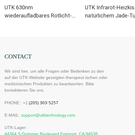
UTK 630nm
UTK Infrarot-Heizki
wiederaufladbares Rotlicht-
natürlichem Jade-Tu
Augentherapiegerät
H11M2
CONTACT
Wir sind hier, um alle Fragen oder Bedenken zu den
auf der UTK-Website gezeigten therapeut ischen oder
medizinischen Produkten zu beantworten. Bitte
kontaktieren Sie uns.
PHONE : +1
E-MAIL:
support@utktechnology.com
UTK-Lager:
44364 S Grimmer Boulevard Fremont, CA 94538