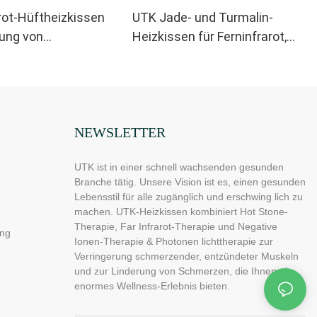
rot-Hüftheizkissen
UTK Jade- und Turmalin-
rung von
Heizkissen für Ferninfrarot,
chmerzen, H21C1
H11M3
NEWSLETTER
UTK ist in einer schnell wachsenden gesunden
Branche tätig. Unsere Vision ist es, einen gesunden
Lebensstil für alle zugänglich und erschwing lich zu
machen. UTK-Heizkissen kombiniert Hot Stone-
Therapie, Far Infrarot-Therapie und Negative
ng
Ionen-Therapie & Photonen lichttherapie zur
Verringerung schmerzender, entzündeter Muskeln
und zur Linderung von Schmerzen, die Ihnen ein
enormes Wellness-Erlebnis bieten.