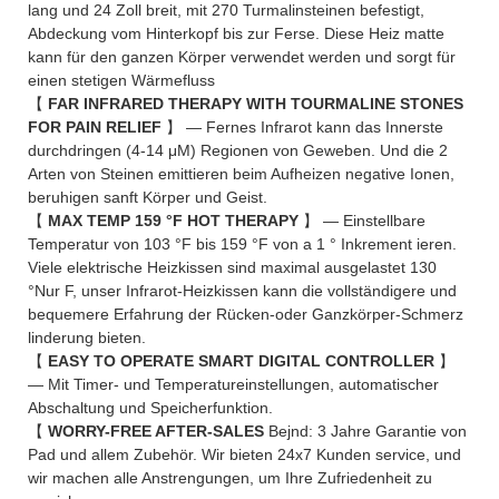
lang und 24 Zoll breit, mit 270 Turmalinsteinen befestigt,
Abdeckung vom Hinterkopf bis zur Ferse. Diese Heiz matte
kann für den ganzen Körper verwendet werden und sorgt für
einen stetigen Wärmefluss
【
FAR INFRARED THERAPY WITH TOURMALINE STONES
FOR PAIN RELIEF
】 — Fernes Infrarot kann das Innerste
durchdringen (4-14 μM) Regionen von Geweben. Und die 2
Arten von Steinen emittieren beim Aufheizen negative Ionen,
beruhigen sanft Körper und Geist.
【
MAX TEMP 159 °F HOT THERAPY
】 — Einstellbare
Temperatur von 103 °F bis 159 °F von a 1 ° Inkrement ieren.
Viele elektrische Heizkissen sind maximal ausgelastet 130
°Nur F, unser Infrarot-Heizkissen kann die vollständigere und
bequemere Erfahrung der Rücken-oder Ganzkörper-Schmerz
linderung bieten.
【
EASY TO OPERATE SMART DIGITAL CONTROLLER
】
— Mit Timer- und Temperatureinstellungen, automatischer
Abschaltung und Speicherfunktion.
【
WORRY-FREE AFTER-SALES
Bejnd: 3 Jahre Garantie von
Pad und allem Zubehör. Wir bieten 24x7 Kunden service, und
wir machen alle Anstrengungen, um Ihre Zufriedenheit zu