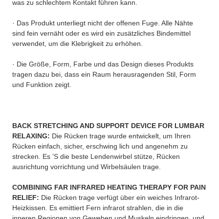
was zu schlechtem Kontakt führen kann.
· Das Produkt unterliegt nicht der offenen Fuge. Alle Nähte
sind fein vernäht oder es wird ein zusätzliches Bindemittel
verwendet, um die Klebrigkeit zu erhöhen.
· Die Größe, Form, Farbe und das Design dieses Produkts
tragen dazu bei, dass ein Raum herausragenden Stil, Form
und Funktion zeigt.
BACK STRETCHING AND SUPPORT DEVICE FOR LUMBAR
RELAXING:
Die Rücken trage wurde entwickelt, um Ihren
Rücken einfach, sicher, erschwing lich und angenehm zu
strecken. Es ’S die beste Lendenwirbel stütze, Rücken
ausrichtung vorrichtung und Wirbelsäulen trage.
COMBINING FAR INFRARED HEATING THERAPY FOR PAIN
RELIEF:
Die Rücken trage verfügt über ein weiches Infrarot-
Heizkissen. Es emittiert Fern infrarot strahlen, die in die
inneren Regionen von Geweben und Muskeln eindringen, und