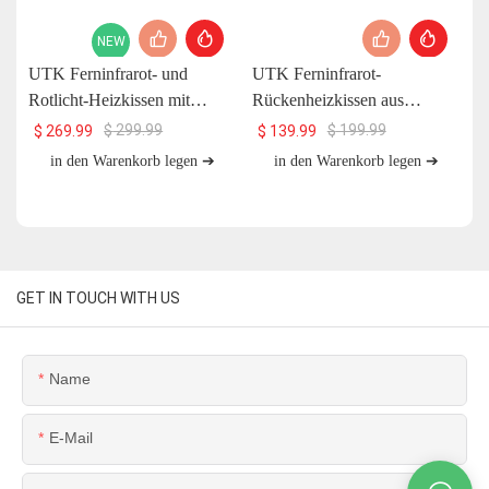
NEW
UTK Ferninfrarot- und
UTK Ferninfrarot-
U
Rotlicht-Heizkissen mit
Rückenheizkissen aus
H
Jadestein und Magnetstein, 26
natürlichem Jade, H11S2
$
299.99
$
199.99
$
269.99
$
139.99
x 20 Zoll, H13T4
in den Warenkorb legen ➔
in den Warenkorb legen ➔
GET IN TOUCH WITH US
Name
E-Mail