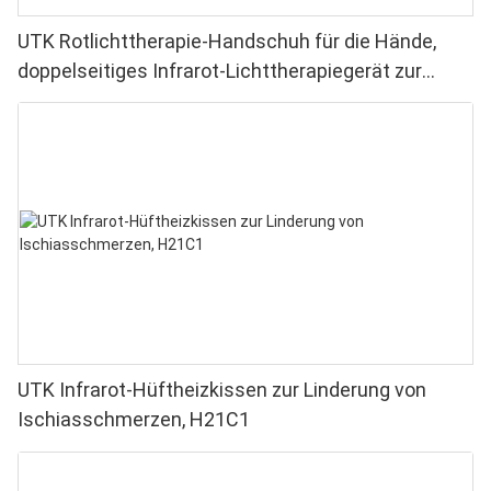
UTK Rotlichttherapie-Handschuh für die Hände,
doppelseitiges Infrarot-Lichttherapiegerät zur
Linderung von Finger- und Handgelenkschmerzen –
Hochleistungs-LEDs (660–850 nm), 4 Chips in 1,
Rotlichttherapie für Zuhause
UTK Infrarot-Hüftheizkissen zur Linderung von
Ischiasschmerzen, H21C1