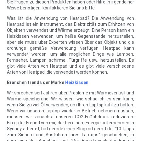
Sie Fragen zu diesen Produkten haben oder Hilfe in irgendeiner
Weise benötigen, kontaktieren Sie uns bitte.
Was ist die Anwendung von Heatpad? Die Anwendung von
Heatpad ist ein Instrument, das Elektrizität zum Erhitzen von
Objekten verwendet und Wärme erzeugt. Eine Person kann ein
Heizkissen verwenden, um heiße Gegenstände herzustellen,
aber sie muss über Experten wissen über das Objekt und die
ordnungs gemäße Verwendung verfügen. Heatpad kann
verwendet werden, um alle möglichen Dinge wie Lampen,
Fernseher, Lampen schirme, Türgriffe usw. herzustellen. Es
gibt viele Arten von Heatpad und es gibt viele verschiedene
Arten von Heatpad, die verwendet werden können.
Branchen trends der Marke
Heizkissen
Wir sprechen seit Jahren über Probleme mit Wärmeverlust und
Wärme speicherung. Wir wissen, wie schädlich es sein kann,
wenn Sie zu viel Öl verwenden, um Ihren Laptop kühl zu halten.
Wenn wir unseren Laptop wieder in Betrieb nehmen müssen,
müssen wir zunächst unseren CO2-Fußabdruck reduzieren.
Ein guter Freund von mir, der bei einem Energie unternehmen in
Sydney arbeitet, hat gerade einen Blog mit dem Titel "10 Tipps
zum Sichern und Ausführen Ihres Laptops" geschrieben, in
dem sich der Abschnitt auf "Der Hauptzweck der Energie