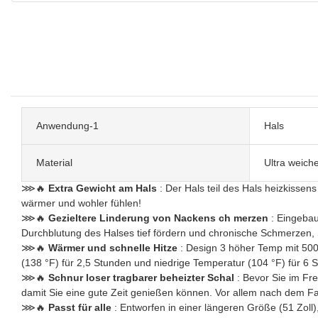
Anwendung-1
Hals
Material
Ultra weiche
⋙🔥
Extra Gewicht am Hals
: Der Hals teil des Hals heizkissens
wärmer und wohler fühlen!
⋙🔥
Gezieltere Linderung von Nackens ch merzen
: Eingebau
Durchblutung des Halses tief fördern und chronische Schmerzen,
⋙🔥
Wärmer und schnelle Hitze
: Design 3 höher Temp mit 500
(138 °F) für 2,5 Stunden und niedrige Temperatur (104 °F) für 6 
⋙🔥
Schnur loser tragbarer beheizter Schal
: Bevor Sie im Fr
damit Sie eine gute Zeit genießen können. Vor allem nach dem Falt
⋙🔥
Passt für alle
: Entworfen in einer längeren Größe (51 Zoll