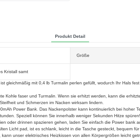
Produkt Detail
Größe
s Kristall samt
 ist gleichmäßig mit 0,4 lb Turmalin perlen gefüllt, wodurch Ihr Hals fe
te Kohle faser und Turmalin. Wenn sie erhitzt werden, kann die erhitzt
 Steifheit und Schmerzen im Nacken wirksam lindern.
0mAh Power Bank. Das Nackenpolster kann kontinuierlich bei hoher Tem
Stunden. Speziell können Sie innerhalb weniger Sekunden Hitze spüren
eien oder drinnen spazieren gehen, laden Sie einfach die Power bank au
en Licht pad, ist es schlank, leicht in die Tasche gesteckt, bequem für
), kann unser elektrisches Heizkissen von allen Körpergrößen leicht 