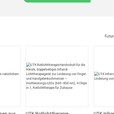
Futur
ssen aus
UTK Rotlichttherapie-
UTK Infra