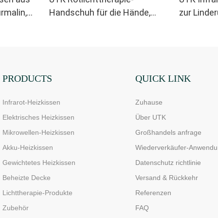
rmalin,
Handschuh für die Hände,
zur Linde
doppelseitiges Infrarot-
Ischiass
Lichttherapiegerät zur
Linderung von Finger- und
Handgelenkschmerzen –
Hochleistungs-LEDs (660–
PRODUCTS
QUICK LINK
850 nm), 4 Chips in 1,
Infrarot-Heizkissen
Zuhause
Rotlichttherapie für Zuhause
Elektrisches Heizkissen
Über UTK
Mikrowellen-Heizkissen
Großhandels anfrage
Akku-Heizkissen
Wiederverkäufer-Anwendu
Gewichtetes Heizkissen
Datenschutz richtlinie
Beheizte Decke
Versand & Rückkehr
Lichttherapie-Produkte
Referenzen
Zubehör
FAQ