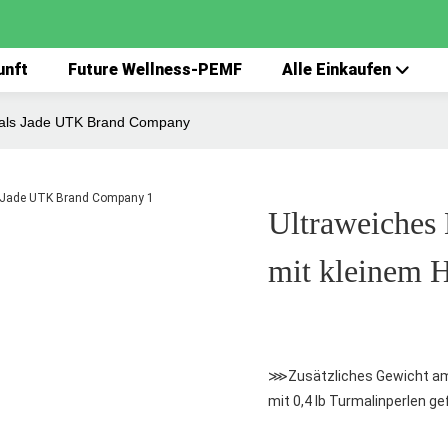
unft
Future Wellness-PEMF
Alle Einkaufen
m Hals Jade UTK Brand Company
Ultraweiches 
mit kleinem 
⋙Zusätzliches Gewicht am 
mit 0,4 lb Turmalinperlen ge