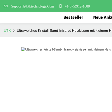
Support@Utktechnology.Com
+1(575)912-1688
Bestseller
Neue Ank
UTK
Ultraweiches Kristall-Samt-Infrarot-Heizkissen mit kleine