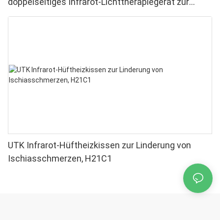
doppelseitiges Infrarot-Lichttherapiegerät zur
Linderung von Finger- und Handgelenkschmerzen –
Hochleistungs-LEDs (660–850 nm), 4 Chips in 1,
Rotlichttherapie für Zuhause
UTK Infrarot-Hüftheizkissen zur Linderung von
Ischiasschmerzen, H21C1