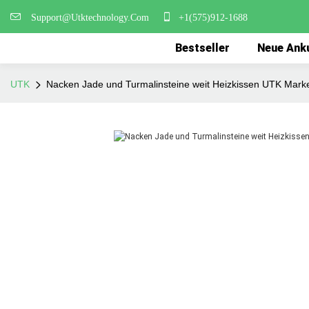
Support@Utktechnology.Com
+1(575)912-1688
Bestseller
Neue Ank
UTK
Nacken Jade und Turmalinsteine ​​weit Heizkissen UTK Mark