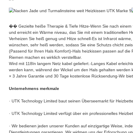
�� Gezielte heiße Therapie & Tiefe Hitze-Wenn Sie nach einem ti
und erreicht ein Wärme niveau, das Sie mit einem traditionellen H
Verheizen Sie heiß genug und Hitze schnell-Es ist Infrarot wärme, 
wünschen, sehr heiß werden, sodass Sie eine Schutzs chicht zwis
(Passend für Ihren Hals Komfort)-Hals heizkissen passen auf die 
Riemen machen es wirklich verstellbar.
Wird mit 118In langem Netz kabel geliefert.-Langes Kabel erleich
werden kann, während der Wickel um den Hals gehalten werden 
× 3 Jahre Garantie und 30 Tage kostenlose Rücksendung-Wir biet
Unternehmens merkmale
· UTK Technology Limited baut seinen Überseemarkt für Heizbette
· UTK Technology Limited verfügt über ein professionelles Heiz
· Wir bedienen jeden unserer Kunden auf einzigartige Weise, inde
Dienstleistungen garantieren. Wir widmen uns der Erforschung un