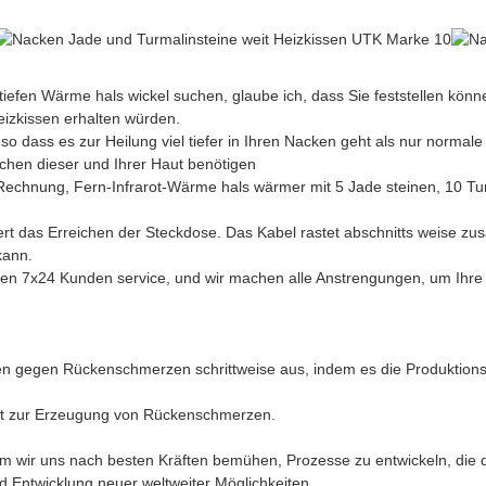
efen Wärme hals wickel suchen, glaube ich, dass Sie feststellen könn
eizkissen erhalten würden.
so dass es zur Heilung viel tiefer in Ihren Nacken geht als nur normale
chen dieser und Ihrer Haut benötigen
Rechnung, Fern-Infrarot-Wärme hals wärmer mit 5 Jade steinen, 10 Tur
tert das Erreichen der Steckdose. Das Kabel rastet abschnitts weise z
kann.
en 7x24 Kunden service, und wir machen alle Anstrengungen, um Ihre Z
n gegen Rückenschmerzen schrittweise aus, indem es die Produktionsli
bett zur Erzeugung von Rückenschmerzen.
m wir uns nach besten Kräften bemühen, Prozesse zu entwickeln, die d
d Entwicklung neuer weltweiter Möglichkeiten.