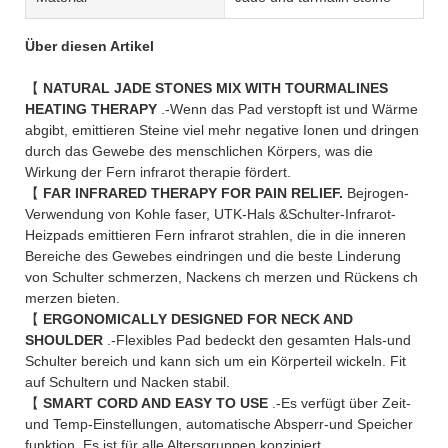
Über diesen Artikel
【
NATURAL JADE STONES MIX WITH TOURMALINES
HEATING THERAPY
.-Wenn das Pad verstopft ist und Wärme
abgibt, emittieren Steine viel mehr negative Ionen und dringen
durch das Gewebe des menschlichen Körpers, was die
Wirkung der Fern infrarot therapie fördert.
【
FAR INFRARED THERAPY FOR PAIN RELIEF.
Bejrogen-
Verwendung von Kohle faser, UTK-Hals &Schulter-Infrarot-
Heizpads emittieren Fern infrarot strahlen, die in die inneren
Bereiche des Gewebes eindringen und die beste Linderung
von Schulter schmerzen, Nackens ch merzen und Rückens ch
merzen bieten.
【
ERGONOMICALLY DESIGNED FOR NECK AND
SHOULDER
.-Flexibles Pad bedeckt den gesamten Hals-und
Schulter bereich und kann sich um ein Körperteil wickeln. Fit
auf Schultern und Nacken stabil.
【
SMART CORD AND EASY TO USE
.-Es verfügt über Zeit-
und Temp-Einstellungen, automatische Absperr-und Speicher
funktion. Es ist für alle Altersgruppen konzipiert.