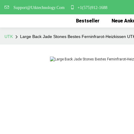
Support@Utktechnology.Com
+1(575)912-1688
Bestseller
Neue Ank
UTK
Large Back Jade Stones Bestes Ferninfrarot-Heizkissen UT