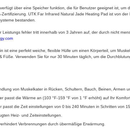
verfügt über eine Speicher funktion, die für Benutzer geeignet ist, um d
ertifizierung. UTK Far Infrared Natural Jade Heating Pad ist von der F
systeme bestanden.
Leistungs fehler tritt innerhalb von 3 Jahren auf, der durch nicht me
gy.com
n ist eine perfekt weiche, flexible Hülle um einen Körperteil, um Mus
e & Füße. Verwenden Sie für nur 30 Minuten täglich, um die Durchbl
andlung von Muskelkater in Rücken, Schultern, Bauch, Beinen, Armen u
ller passt die Wärme an (103 °F-159 °F von 1 °F erhöht) auf Ihr Komfor
er passt die Zeit einstellungen von 0 bis 240 Minuten in Schritten von 1
ugten Heiz- und Zeiteinstellungen.
 verhindert Verbrennungen durch übermäßige Erwärmung.