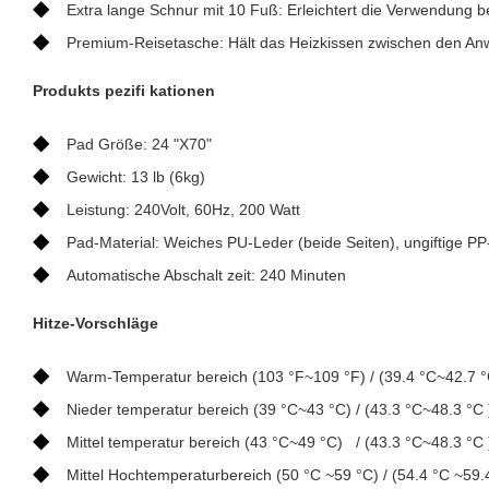
◆
Extra lange Schnur mit 10 Fuß: Erleichtert die Verwendung b
◆
Premium-Reisetasche: Hält das Heizkissen zwischen den An
Produkts pezifi kationen
◆
Pad Größe: 24 "X70"
◆
Gewicht: 13 lb (6kg)
◆
Leistung: 240Volt, 60Hz, 200 Watt
◆
Pad-Material: Weiches PU-Leder (beide Seiten), ungiftige PP
◆
Automatische Abschalt zeit: 240 Minuten
Hitze-Vorschläge
◆
Warm-Temperatur bereich (103 °F~109 °F) / (39.4 °C~42.7 °
◆
Nieder temperatur bereich (39 °C~43 °C) / (43.3 °C~48.3 °C 
◆
Mittel temperatur bereich (43 °C~49 °C) / (43.3 °C~48.3 °C 
◆
Mittel Hochtemperaturbereich (50 °C ~59 °C) / (54.4 °C ~59.