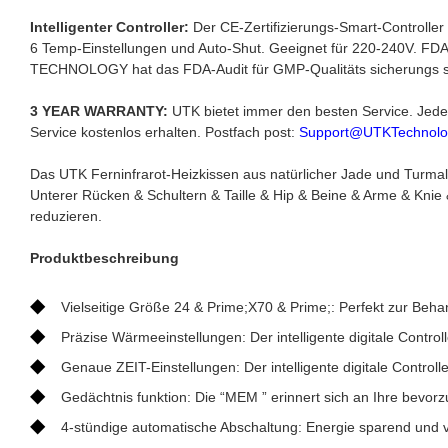
Intelligenter Controller:
Der CE-Zertifizierungs-Smart-Controller 
6 Temp-Einstellungen und Auto-Shut. Geeignet für 220-240V. FDA-Z
TECHNOLOGY hat das FDA-Audit für GMP-Qualitäts sicherungs 
3 YEAR WARRANTY:
UTK bietet immer den besten Service. Jeder 
Service kostenlos erhalten. Postfach post:
Support@UTKTechnolo
Das UTK Ferninfrarot-Heizkissen aus natürlicher Jade und Turmali
Unterer Rücken & Schultern & Taille & Hip & Beine & Arme & Kni
reduzieren.
Produktbeschreibung
◆
Vielseitige Größe 24 & Prime;X70 & Prime;: Perfekt zur Beh
◆
Präzise Wärmeeinstellungen: Der intelligente digitale Contro
◆
Genaue ZEIT-Einstellungen: Der intelligente digitale Controll
◆
Gedächtnis funktion: Die “MEM ” erinnert sich an Ihre bevorz
◆
4-stündige automatische Abschaltung: Energie sparend und