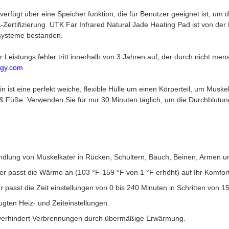
verfügt über eine Speicher funktion, die für Benutzer geeignet ist, um d
ertifizierung. UTK Far Infrared Natural Jade Heating Pad ist von der F
systeme bestanden.
Leistungs fehler tritt innerhalb von 3 Jahren auf, der durch nicht me
gy.com
n ist eine perfekt weiche, flexible Hülle um einen Körperteil, um Mus
e & Füße. Verwenden Sie für nur 30 Minuten täglich, um die Durchbl
andlung von Muskelkater in Rücken, Schultern, Bauch, Beinen, Armen u
ller passt die Wärme an (103 °F-159 °F von 1 °F erhöht) auf Ihr Komfor
er passt die Zeit einstellungen von 0 bis 240 Minuten in Schritten von 1
ugten Heiz- und Zeiteinstellungen.
 verhindert Verbrennungen durch übermäßige Erwärmung.