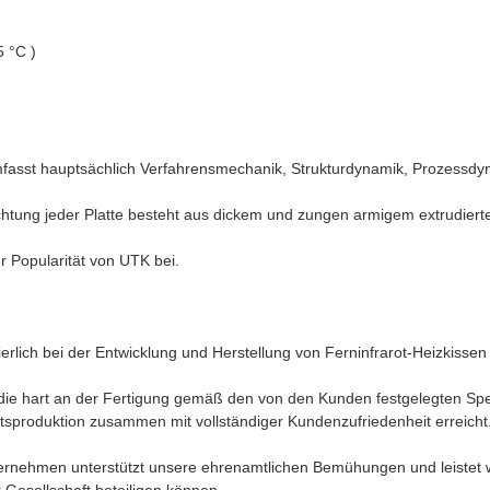
5 °C )
fasst hauptsächlich Verfahrensmechanik, Strukturdynamik, Prozessdyn
ichtung jeder Platte besteht aus dickem und zungen armigem extrudiert
r Popularität von UTK bei.
ierlich bei der Entwicklung und Herstellung von Ferninfrarot-Heizkisse
 die hart an der Fertigung gemäß den von den Kunden festgelegten Spe
ätsproduktion zusammen mit vollständiger Kundenzufriedenheit erreicht
ernehmen unterstützt unsere ehrenamtlichen Bemühungen und leistet woh
 Gesellschaft beteiligen können.