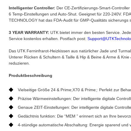
Intelligenter Controller:
Der CE-Zertifizierungs-Smart-Controller 
6 Temp-Einstellungen und Auto-Shut. Geeignet für 220-240V. FDA-Z
TECHNOLOGY hat das FDA-Audit für GMP-Qualitäts sicherungs 
3 YEAR WARRANTY:
UTK bietet immer den besten Service. Jeder 
Service kostenlos erhalten. Postfach post:
Support@UTKTechnolo
Das UTK Ferninfrarot-Heizkissen aus natürlicher Jade und Turmali
Unterer Rücken & Schultern & Taille & Hip & Beine & Arme & Kni
reduzieren.
Produktbeschreibung
◆
Vielseitige Größe 24 & Prime;X70 & Prime;: Perfekt zur Beh
◆
Präzise Wärmeeinstellungen: Der intelligente digitale Contro
◆
Genaue ZEIT-Einstellungen: Der intelligente digitale Controll
◆
Gedächtnis funktion: Die “MEM ” erinnert sich an Ihre bevorz
◆
4-stündige automatische Abschaltung: Energie sparend und