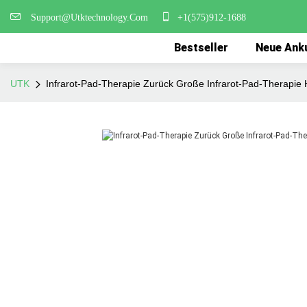
Support@Utktechnology.Com
+1(575)912-1688
Bestseller
Neue Ank
UTK
Infrarot-Pad-Therapie Zurück Große Infrarot-Pad-Therapie H