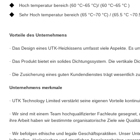
◆
Hoch temperatur bereich (60 °C~65 °C)/ (60 °C~65 °C )
◆
Sehr Hoch temperatur bereich (65 °C~70 °C) / (65.5 °C ~70.
Vorteile des Unternehmens
· Das Design eines UTK-Heizkissens umfasst viele Aspekte. Es um
· Das Produkt bietet ein solides Dichtungssystem. Die vertikale D
· Die Zusicherung eines guten Kundendienstes trägt wesentlich zu
Unternehmens merkmale
· UTK Technology Limited verstärkt seine eigenen Vorteile kontinu
· Wir sind mit einem Team hochqualifizierter Fachleute gesegnet,
ihre Arbeit haben wir bestimmte organisatorische Ziele wie Qualit
· Wir befolgen ethische und legale Geschäftspraktiken. Unser Unt
kulturellen, ökologischen und staatlichen Angelegenheiten unserer