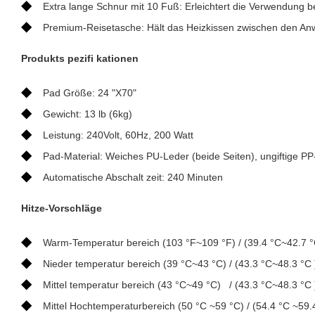
◆
Extra lange Schnur mit 10 Fuß: Erleichtert die Verwendung b
◆
Premium-Reisetasche: Hält das Heizkissen zwischen den An
Produkts pezifi kationen
◆
Pad Größe: 24 "X70"
◆
Gewicht: 13 lb (6kg)
◆
Leistung: 240Volt, 60Hz, 200 Watt
◆
Pad-Material: Weiches PU-Leder (beide Seiten), ungiftige PP
◆
Automatische Abschalt zeit: 240 Minuten
Hitze-Vorschläge
◆
Warm-Temperatur bereich (103 °F~109 °F) / (39.4 °C~42.7 °
◆
Nieder temperatur bereich (39 °C~43 °C) / (43.3 °C~48.3 °C 
◆
Mittel temperatur bereich (43 °C~49 °C) / (43.3 °C~48.3 °C 
◆
Mittel Hochtemperaturbereich (50 °C ~59 °C) / (54.4 °C ~59.