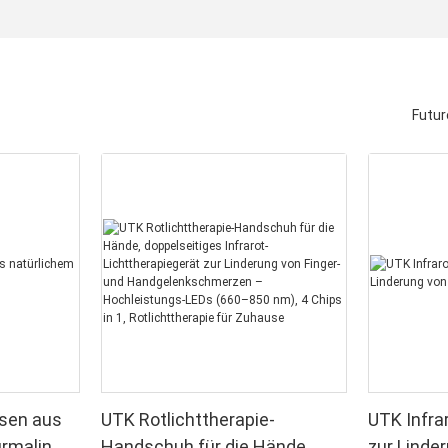
Futur
ssen aus
UTK Rotlichttherapie-
UTK Infra
rmalin,
Handschuh für die Hände,
zur Linde