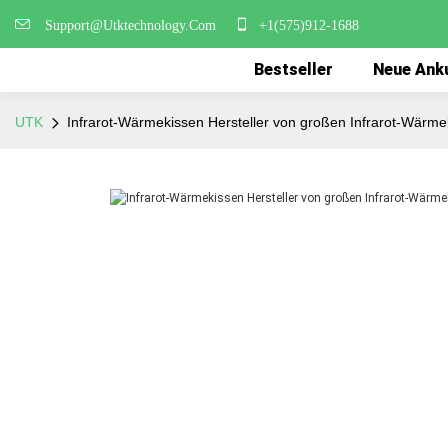
Support@Utktechnology.Com
+1(575)912-1688
Bestseller
Neue Ank
UTK
Infrarot-Wärmekissen Hersteller von großen Infrarot-Wärme