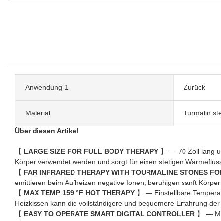
Anwendung-1
Zurück
Material
Turmalin st
Über diesen Artikel
【
LARGE SIZE FOR FULL BODY THERAPY
】 — 70 Zoll lang un
Körper verwendet werden und sorgt für einen stetigen Wärmeflus
【
FAR INFRARED THERAPY WITH TOURMALINE STONES FOR
emittieren beim Aufheizen negative Ionen, beruhigen sanft Körper
【
MAX TEMP 159 °F HOT THERAPY
】 — Einstellbare Temperatu
Heizkissen kann die vollständigere und bequemere Erfahrung de
【
EASY TO OPERATE SMART DIGITAL CONTROLLER
】 — Mit