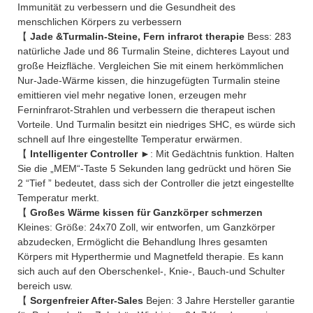
Immunität zu verbessern und die Gesundheit des
menschlichen Körpers zu verbessern
【
Jade &Turmalin-Steine, Fern infrarot therapie
Bess: 283
natürliche Jade und 86 Turmalin Steine, dichteres Layout und
große Heizfläche. Vergleichen Sie mit einem herkömmlichen
Nur-Jade-Wärme kissen, die hinzugefügten Turmalin steine
emittieren viel mehr negative Ionen, erzeugen mehr
Ferninfrarot-Strahlen und verbessern die therapeut ischen
Vorteile. Und Turmalin besitzt ein niedriges SHC, es würde sich
schnell auf Ihre eingestellte Temperatur erwärmen.
【
Intelligenter Controller
►: Mit Gedächtnis funktion. Halten
Sie die „MEM“-Taste 5 Sekunden lang gedrückt und hören Sie
2 “Tief ” bedeutet, dass sich der Controller die jetzt eingestellte
Temperatur merkt.
【
Großes Wärme kissen für Ganzkörper schmerzen
Kleines: Größe: 24x70 Zoll, wir entworfen, um Ganzkörper
abzudecken, Ermöglicht die Behandlung Ihres gesamten
Körpers mit Hyperthermie und Magnetfeld therapie. Es kann
sich auch auf den Oberschenkel-, Knie-, Bauch-und Schulter
bereich usw.
【
Sorgenfreier After-Sales
Bejen: 3 Jahre Hersteller garantie