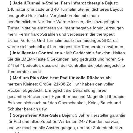
【
Jade &Turmalin-Steine, Fern infrarot therapie
Bejust:
148 natürliche Jade und 40 Turmalin Steine, dichteres Layout
und große Heizfläche. Vergleichen Sie mit einem
herkömmlichen Nur-Jade-Wärme kissen, die hinzugefügten
Turmalin steine emittieren viel mehr negative Ionen, erzeugen
mehr Ferninfrarot-Strahlen und verbessern die therapeut
ischen Vorteile. Und Turmalin besitzt ein niedriges SHC, es
würde sich schnell auf Ihre eingestellte Temperatur erwärmen.
【
Intelligenter Controller
►: Mit Gedächtnis funktion. Halten
Sie die „MEM“-Taste 5 Sekunden lang gedrückt und hören Sie
2 “Tief ” bedeutet, dass sich der Controller die jetzt eingestellte
Temperatur merkt.
【
Medium Plus Size Heat Pad für volle Rückens ch
merzen
Kleines: Größe: 21x38 Zoll, wir haben den vollen
Rücken abgedeckt, Ermöglicht die Behandlung Ihres
gesamten Rückens mit Hyperthermie und Magnetfeld therapie.
Es kann sich auch auf den Oberschenkel-, Knie-, Bauch-und
Schulter bereich usw.
【
Sorgenfreier After-Sales
Bejen: 3 Jahre Hersteller garantie
für Pad und alles Zubehör. Wir bieten 24x7 Kunden service,
und wir machen alle Anstrengungen, um Ihre Zufriedenheit zu