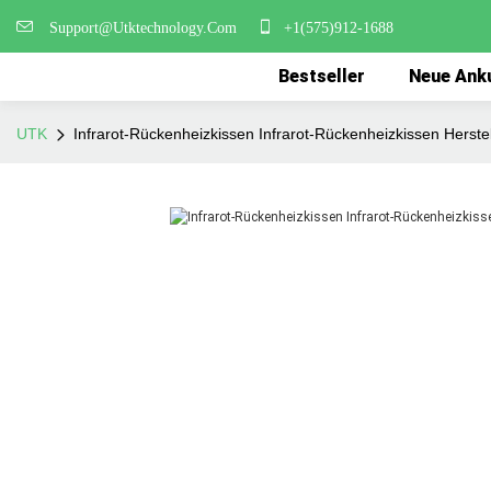
Support@Utktechnology.Com
+1(575)912-1688
Bestseller
Neue Ank
UTK
Infrarot-Rückenheizkissen Infrarot-Rückenheizkissen Herste