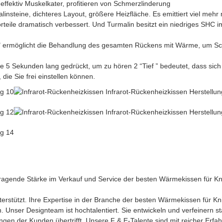
ffektiv Muskelkater, profitieren von Schmerzlinderung
insteine, dichteres Layout, größere Heizfläche. Es emittiert viel mehr
teile dramatisch verbessert. Und Turmalin besitzt ein niedriges SHC im 
ermöglicht die Behandlung des gesamten Rückens mit Wärme, um Schm
 5 Sekunden lang gedrückt, um zu hören 2 “Tief ” bedeutet, dass sich de
ie Sie frei einstellen können.
ragende Stärke im Verkauf und Service der besten Wärmekissen für K
rstützt. Ihre Expertise in der Branche der besten Wärmekissen für K
Unser Designteam ist hochtalentiert. Sie entwickeln und verfeinern stä
ungen der Kunden übertrifft. Unsere F & E-Talente sind mit reicher Erf