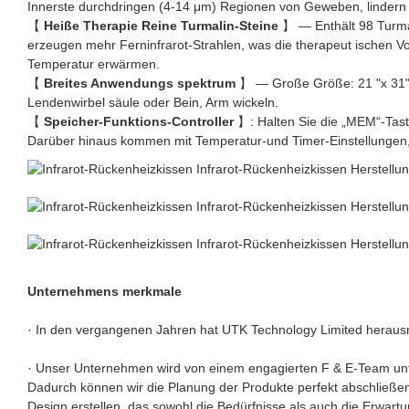
Innerste durchdringen (4-14 μm) Regionen von Geweben, lindern e
【
Heiße Therapie Reine Turmalin-Steine
】 — Enthält 98 Turmal
erzeugen mehr Ferninfrarot-Strahlen, was die therapeut ischen Vor
Temperatur erwärmen.
【
Breites Anwendungs spektrum
】 — Große Größe: 21 "x 31" 
Lendenwirbel säule oder Bein, Arm wickeln.
【
Speicher-Funktions-Controller
】: Halten Sie die „MEM“-Taste
Darüber hinaus kommen mit Temperatur-und Timer-Einstellungen, d
Unternehmens merkmale
· In den vergangenen Jahren hat UTK Technology Limited heraus
· Unser Unternehmen wird von einem engagierten F & E-Team unte
Dadurch können wir die Planung der Produkte perfekt abschließen. 
Design erstellen, das sowohl die Bedürfnisse als auch die Erwart