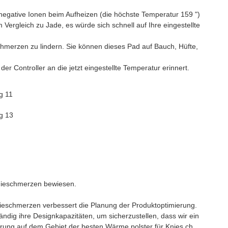
 negative Ionen beim Aufheizen (die höchste Temperatur 159 ")
Vergleich zu Jade, es würde sich schnell auf Ihre eingestellte
erzen zu lindern. Sie können dieses Pad auf Bauch, Hüfte,
r Controller an die jetzt eingestellte Temperatur erinnert.
nieschmerzen bewiesen.
nieschmerzen verbessert die Planung der Produktoptimierung.
ndig ihre Designkapazitäten, um sicherzustellen, dass wir ein
ahrung auf dem Gebiet der besten Wärme polster für Knies ch