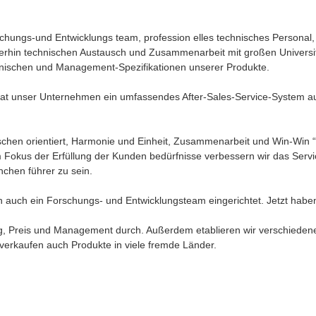
rschungs-und Entwicklungs team, profession elles technisches Persona
eiterhin technischen Austausch und Zusammenarbeit mit großen Univers
 technischen und Management-Spezifikationen unserer Produkte.
at unser Unternehmen ein umfassendes After-Sales-Service-System au
chen orientiert, Harmonie und Einheit, Zusammenarbeit und Win-Win “.
em Fokus der Erfüllung der Kunden bedürfnisse verbessern wir das Se
chen führer zu sein.
uch ein Forschungs- und Entwicklungsteam eingerichtet. Jetzt haben wi
ng, Preis und Management durch. Außerdem etablieren wir verschiedene
 verkaufen auch Produkte in viele fremde Länder.