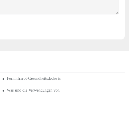
-Heizkissen
Ferninfrarot-Gesundheitsdecke ist gut für den menschlichen Körper
Was sind die Verwendungen von fernem Infrarot?