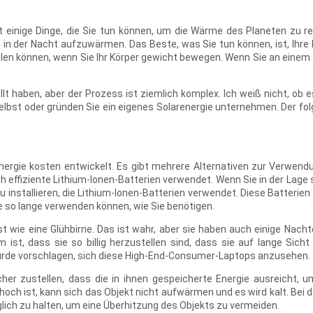
bt einige Dinge, die Sie tun können, um die Wärme des Planeten zu r
 in der Nacht aufzuwärmen. Das Beste, was Sie tun können, ist, Ihre
len können, wenn Sie Ihr Körper gewicht bewegen. Wenn Sie an einem s
lt haben, aber der Prozess ist ziemlich komplex. Ich weiß nicht, ob 
selbst oder gründen Sie ein eigenes Solarenergie unternehmen. Der fo
nergie kosten entwickelt. Es gibt mehrere Alternativen zur Verwendun
 effiziente Lithium-Ionen-Batterien verwendet. Wenn Sie in der Lage 
zu installieren, die Lithium-Ionen-Batterien verwendet. Diese Batterien
ie so lange verwenden können, wie Sie benötigen.
st wie eine Glühbirne. Das ist wahr, aber sie haben auch einige Nacht
st, dass sie so billig herzustellen sind, dass sie auf lange Sich
würde vorschlagen, sich diese High-End-Consumer-Laptops anzusehen.
cher zustellen, dass die in ihnen gespeicherte Energie ausreicht,
och ist, kann sich das Objekt nicht aufwärmen und es wird kalt. Bei 
ich zu halten, um eine Überhitzung des Objekts zu vermeiden.