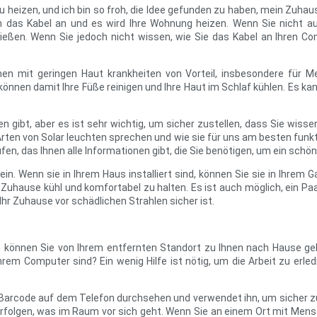
eizen, und ich bin so froh, die Idee gefunden zu haben, mein Zuhaus
ch das Kabel an und es wird Ihre Wohnung heizen. Wenn Sie nicht 
ßen. Wenn Sie jedoch nicht wissen, wie Sie das Kabel an Ihren Com
en mit geringen Haut krankheiten von Vorteil, insbesondere für Men
önnen damit Ihre Füße reinigen und Ihre Haut im Schlaf kühlen. Es ka
en gibt, aber es ist sehr wichtig, um sicher zustellen, dass Sie wis
Arten von Solar leuchten sprechen und wie sie für uns am besten funk
fen, das Ihnen alle Informationen gibt, die Sie benötigen, um ein sch
ein. Wenn sie in Ihrem Haus installiert sind, können Sie sie in Ihrem 
 Zuhause kühl und komfortabel zu halten. Es ist auch möglich, ein P
hr Zuhause vor schädlichen Strahlen sicher ist.
 Wie können Sie von Ihrem entfernten Standort zu Ihnen nach Hause g
rem Computer sind? Ein wenig Hilfe ist nötig, um die Arbeit zu erledi
n Barcode auf dem Telefon durchsehen und verwendet ihn, um sicher zu
lgen, was im Raum vor sich geht. Wenn Sie an einem Ort mit Menschen 