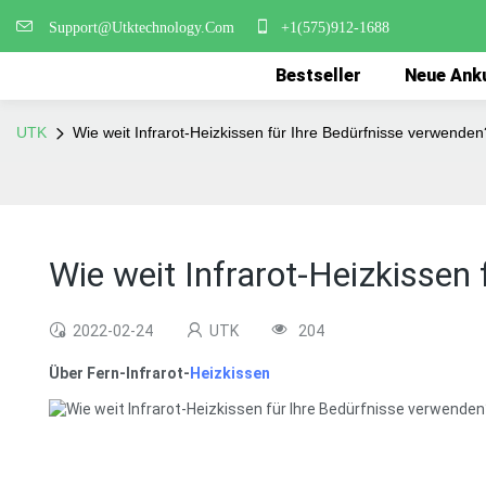
Support@Utktechnology.Com
+1(575)912-1688
Bestseller
Neue Ank
UTK
Wie weit Infrarot-Heizkissen für Ihre Bedürfnisse verwenden
Wie weit Infrarot-Heizkissen
2022-02-24
UTK
204
Über Fern-Infrarot-
Heizkissen