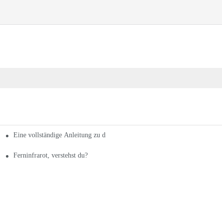
Eine vollständige Anleitung zu den verschiedenen Arten von Ferninfrarot
ematratzen
Ferninfrarot, verstehst du?