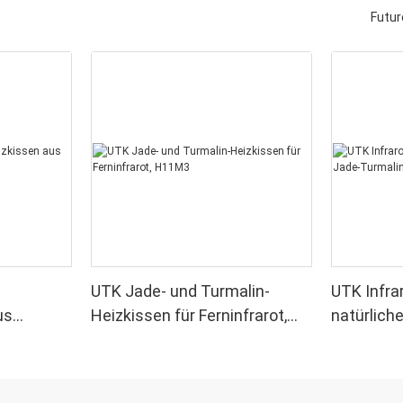
Futur
UTK Jade- und Turmalin-
UTK Infra
us
Heizkissen für Ferninfrarot,
natürlich
H11S2
H11M3
H11M2