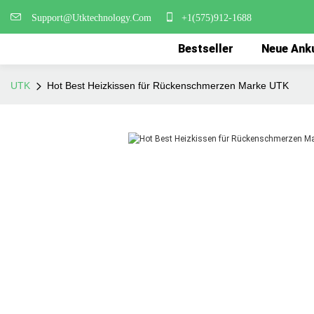
Support@Utktechnology.Com
+1(575)912-1688
Bestseller
Neue Ank
UTK
Hot Best Heizkissen für Rückenschmerzen Marke UTK