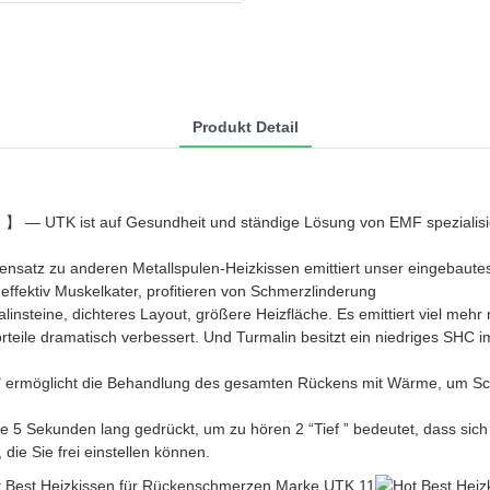
Produkt Detail
l
】 — UTK ist auf Gesundheit und ständige Lösung von EMF spezialisie
satz zu anderen Metallspulen-Heizkissen emittiert unser eingebautes I
ffektiv Muskelkater, profitieren von Schmerzlinderung
insteine, dichteres Layout, größere Heizfläche. Es emittiert viel mehr
teile dramatisch verbessert. Und Turmalin besitzt ein niedriges SHC im 
ermöglicht die Behandlung des gesamten Rückens mit Wärme, um Schm
 5 Sekunden lang gedrückt, um zu hören 2 “Tief ” bedeutet, dass sich de
ie Sie frei einstellen können.