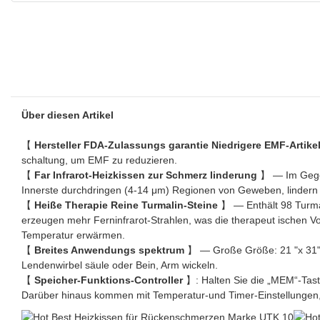
Über diesen Artikel
【
Hersteller FDA-Zulassungs garantie Niedrigere EMF-Artike
schaltung, um EMF zu reduzieren.
【
Far Infrarot-Heizkissen zur Schmerz linderung
】 — Im Gegen
Innerste durchdringen (4-14 μm) Regionen von Geweben, lindern e
【
Heiße Therapie Reine Turmalin-Steine
】 — Enthält 98 Turmal
erzeugen mehr Ferninfrarot-Strahlen, was die therapeut ischen Vor
Temperatur erwärmen.
【
Breites Anwendungs spektrum
】 — Große Größe: 21 "x 31" 
Lendenwirbel säule oder Bein, Arm wickeln.
【
Speicher-Funktions-Controller
】: Halten Sie die „MEM“-Taste
Darüber hinaus kommen mit Temperatur-und Timer-Einstellungen, d