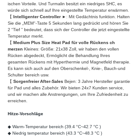
ischen Vorteile. Und Turmalin besitzt ein niedriges SHC, es
würde sich schnell auf Ihre eingestellte Temperatur erwärmen.
【
Intelligenter Controller
►: Mit Gedächtnis funktion. Halten
Sie die „MEM“-Taste 5 Sekunden lang gedrückt und hören Sie
2 “Tief ” bedeutet, dass sich der Controller die jetzt eingestellte
Temperatur merkt.
【
Medium Plus Size Heat Pad für volle Rückens ch
merzen
Kleines: Größe: 21x38 Zoll, wir haben den vollen
Rücken abgedeckt, Ermöglicht die Behandlung Ihres
gesamten Rückens mit Hyperthermie und Magnetfeld therapie.
Es kann sich auch auf den Oberschenkel-, Knie-, Bauch-und
Schulter bereich usw.
【
Sorgenfreier After-Sales
Bejen: 3 Jahre Hersteller garantie
für Pad und alles Zubehör. Wir bieten 24x7 Kunden service,
und wir machen alle Anstrengungen, um Ihre Zufriedenheit zu
erreichen.
Hitze-Vorschläge
◆ Warm-Temperatur bereich (39.4 °C~42.7 °C )
◆ Niedrig temperatur bereich (43.3 °C~48.3 °C )