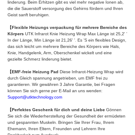
linderung. Beim Erhitzen gibt es viel mehr negative Ionen ab,
die die Sauerstoff versorgung des Gehirns fördern und Ihren
Geist sanft beruhigen.
【Flexible Heizungs verpackung für mehrere Bereiche des
Körpers
UTK Infrarot Knie Heizung Wrap Max Länge ist 25,2' ’
In der Länge, Min Länge ist 21,26' ’. Es ’S ein flexibles Design,
das sich leicht um mehrere Bereiche des Körpers wie Hals,
Knie, Handgelenk, Arm, Oberschenkel wickelt und eine
gezielte Schmerz linderung bietet.
【EMF-freie Heizung Pad
Diese Infrarot-Heizung Wrap wird
durch Gleich spannung angetrieben, um EMF frei zu
garantieren. Wir gewähren 3 Jahre Garantie, bei Fragen
können Sie sich gerne per E-Mail an uns wenden:
Support@utktechnology.com
【Perfektes Geschenk für dich und deine Liebe
Gönnen
Sie sich die Wiederherstellung der Gesundheit der ermüdeten
und gespannten Muskeln. Bringen Sie Ihrer Frau, Ihrem
Ehemann, Ihren Eltern, Freunden und Lehrern Ihre
Dankbarkeit zum Ausdruck.