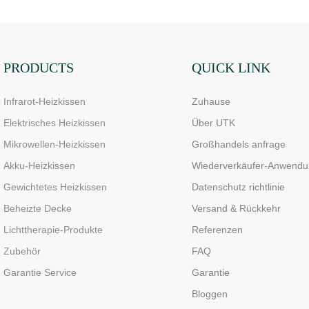
, 4 Timer,
6 Heizstufen,
automati
altung
maschinenwaschbar
Abschaltf
gleichmäß
Wärmever
PRODUCTS
QUICK LINK
Infrarot-Heizkissen
Zuhause
Elektrisches Heizkissen
Über UTK
Mikrowellen-Heizkissen
Großhandels anfrage
Akku-Heizkissen
Wiederverkäufer-Anwendu
Gewichtetes Heizkissen
Datenschutz richtlinie
Beheizte Decke
Versand & Rückkehr
Lichttherapie-Produkte
Referenzen
Zubehör
FAQ
Garantie Service
Garantie
Bloggen