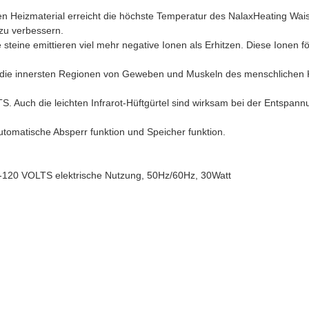
zmaterial erreicht die höchste Temperatur des NalaxHeating Waist B
g zu verbessern.
 emittieren viel mehr negative Ionen als Erhitzen. Diese Ionen för
e innersten Regionen von Geweben und Muskeln des menschlichen Kö
ie leichten Infrarot-Hüftgürtel sind wirksam bei der Entspannung
matische Absperr funktion und Speicher funktion.
10-120 VOLTS elektrische Nutzung, 50Hz/60Hz, 30Watt