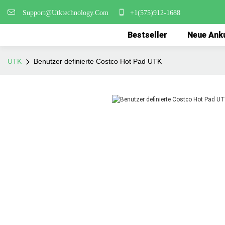
Support@Utktechnology.Com
+1(575)912-1688
Bestseller
Neue Ank
UTK
Benutzer definierte Costco Hot Pad UTK