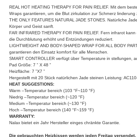
REAL HOT HEATING THERAPY FOR PAIN RELIEF. Mit dem besten Hei
Wraps garantieren, um die Blut zirkulation zur Schmerz linderun
THE ONLY FEATURES NATURAL JADE STONES. Natürliche Jade steine
Körper und Geist sanft.
FAR INFRARED THERAPY FOR PAIN RELIEF. Fern infrarot kann di
die Durchblutung erhöht und Entzündungen reduziert.
LIGHTWEIGHT AND BODY-SHAPED WRAP FOR ALL BODY PARTS. Auch d
garantieren den Einsatz komfort für alle Menschen.
SMART CONTROLLER verfügt über Temperature in stellungen, auto
Pad Größe: 7 ” X 48 ”
Heizfläche: 7 ”X7 ”
Hergestellt mit 20 Stück natürlichen Jade steinen Leistung: AC1
HEAT SUGGESTIONS:
Warm –Temperatur bereich (103 °F~110 °F)
Niedrig –Temperatur bereich (~120 °F)
Medium –Temperatur bereich (~130 °F)
Hoch –Temperatur bereich (140 °F~159 °F)
WARRANTY:
Nalax bietet ein Jahr Hersteller einges chränkte Garantie.
Die gebrauchten Heizkissen werden jeden Freitag versendet.