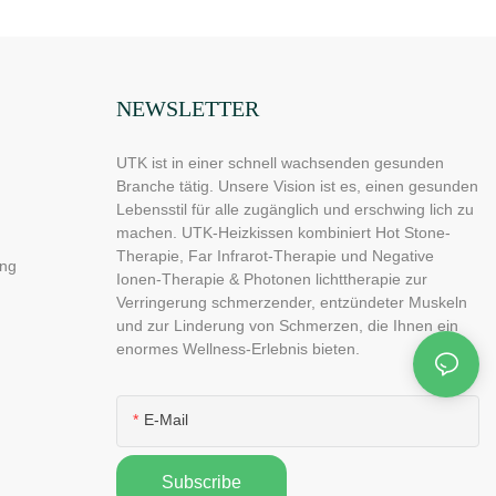
scher
Speicherfunktion und
unktion und
automatischer Abschaltung
iger
(Größe: 185 x 81 cm) H12G3
teilung
NEWSLETTER
UTK ist in einer schnell wachsenden gesunden
Branche tätig. Unsere Vision ist es, einen gesunden
Lebensstil für alle zugänglich und erschwing lich zu
machen. UTK-Heizkissen kombiniert Hot Stone-
Therapie, Far Infrarot-Therapie und Negative
ng
Ionen-Therapie & Photonen lichttherapie zur
Verringerung schmerzender, entzündeter Muskeln
und zur Linderung von Schmerzen, die Ihnen ein
enormes Wellness-Erlebnis bieten.
E-Mail
Subscribe