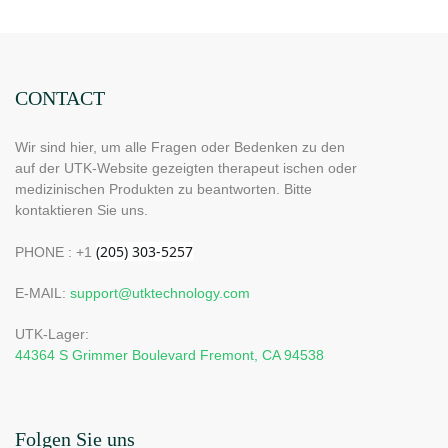
Rotes Licht &Nahinfrarotlicht
Rücken, 6 Heizstufen
&Blaues Licht
automatische Absch
CONTACT
Wir sind hier, um alle Fragen oder Bedenken zu den
auf der UTK-Website gezeigten therapeut ischen oder
medizinischen Produkten zu beantworten. Bitte
kontaktieren Sie uns.
PHONE : +1
E-MAIL:
support@utktechnology.com
UTK-Lager:
44364 S Grimmer Boulevard Fremont, CA 94538
Folgen Sie uns