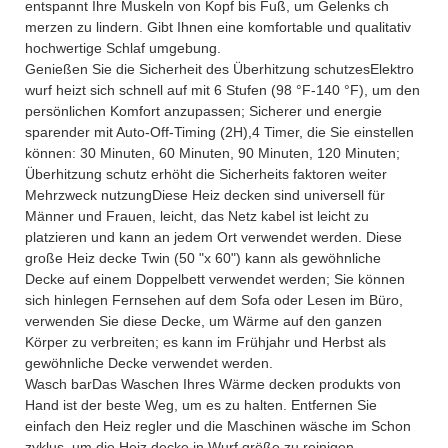
entspannt Ihre Muskeln von Kopf bis Fuß, um Gelenks ch
merzen zu lindern. Gibt Ihnen eine komfortable und qualitativ
hochwertige Schlaf umgebung.
Genießen Sie die Sicherheit des Überhitzung schutzesElektro
wurf heizt sich schnell auf mit 6 Stufen (98 °F-140 °F), um den
persönlichen Komfort anzupassen; Sicherer und energie
sparender mit Auto-Off-Timing (2H),4 Timer, die Sie einstellen
können: 30 Minuten, 60 Minuten, 90 Minuten, 120 Minuten;
Überhitzung schutz erhöht die Sicherheits faktoren weiter
Mehrzweck nutzungDiese Heiz decken sind universell für
Männer und Frauen, leicht, das Netz kabel ist leicht zu
platzieren und kann an jedem Ort verwendet werden. Diese
große Heiz decke Twin (50 "x 60") kann als gewöhnliche
Decke auf einem Doppelbett verwendet werden; Sie können
sich hinlegen Fernsehen auf dem Sofa oder Lesen im Büro,
verwenden Sie diese Decke, um Wärme auf den ganzen
Körper zu verbreiten; es kann im Frühjahr und Herbst als
gewöhnliche Decke verwendet werden.
Wasch barDas Waschen Ihres Wärme decken produkts von
Hand ist der beste Weg, um es zu halten. Entfernen Sie
einfach den Heiz regler und die Maschinen wäsche im Schon
zyklus, um die Heiz decke in Wurf größe zu reinigen.