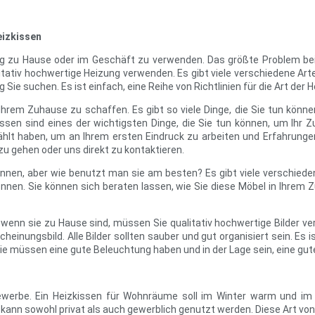
eizkissen
ung zu Hause oder im Geschäft zu verwenden. Das größte Problem beim
itativ hochwertige Heizung verwenden. Es gibt viele verschiedene Art
 Sie suchen. Es ist einfach, eine Reihe von Richtlinien für die Art de
Ihrem Zuhause zu schaffen. Es gibt so viele Dinge, die Sie tun kön
ssen sind eines der wichtigsten Dinge, die Sie tun können, um Ihr
wählt haben, um an Ihrem ersten Eindruck zu arbeiten und Erfahrunge
zu gehen oder uns direkt zu kontaktieren.
können, aber wie benutzt man sie am besten? Es gibt viele verschiede
nnen. Sie können sich beraten lassen, wie Sie diese Möbel in Ihrem
wenn sie zu Hause sind, müssen Sie qualitativ hochwertige Bilder verw
einungsbild. Alle Bilder sollten sauber und gut organisiert sein. Es i
. Sie müssen eine gute Beleuchtung haben und in der Lage sein, eine g
werbe. Ein Heizkissen für Wohnräume soll im Winter warm und im 
s kann sowohl privat als auch gewerblich genutzt werden. Diese Art v