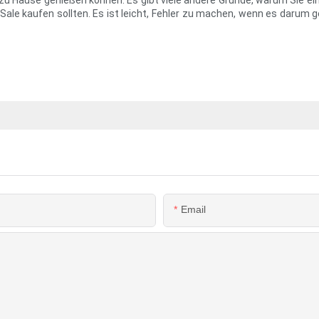
 zu Hause genießen können. Es gibt viele andere Gründe, warum Sie ein
le kaufen sollten. Es ist leicht, Fehler zu machen, wenn es darum ge
Email