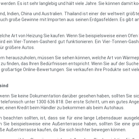
rden. Es ist sehr langlebig und hält viele Jahre. Sie können damit ko
d, Indien, China und Australien. Thailand ist einer der weltweit größt
auch große Gewinne mit Importen aus seinen Erdgasfeldern. Es gibt an
elche Art von Heizung Sie kaufen. Wenn Sie beispielsweise einen Ofen
ird ein Vier-Tonnen-Gasherd gut funktionieren. Ein Vier-Tonnen-Gashe
ür größere Autos.
em herauszuholen, müssen Sie sehen können, welche Art von Wärmepu
s zu finden, das Ihren Bedürfnissen entspricht. Wenn Sie auf der Suc
 großartige Online-Bewertungen. Sie verkaufen ihre Produkte seit vi
sind
 wenn Sie keine Dokumentation darüber gesehen haben, sollten Sie si
elefonisch unter 1300 636 818. Der erste Schritt, um ein gutes Ange
sser, einen Kredit beim Händler zu bekommen als beim Autohaus.
n beachten sollten, ist, dass sie für eine lange Lebensdauer ausge
enn Sie beispielsweise eine Außenterrasse haben, sollten Sie eine g
oße Außenterrasse kaufen, da Sie sich leichter bewegen können.