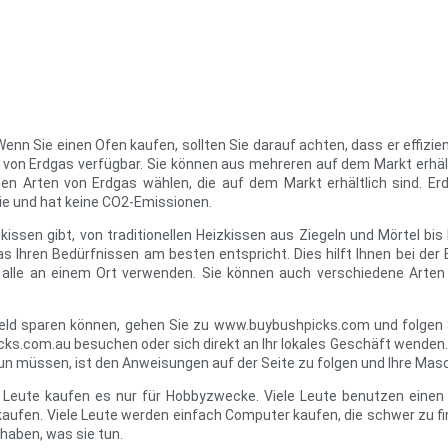
enn Sie einen Ofen kaufen, sollten Sie darauf achten, dass er effizient
en von Erdgas verfügbar. Sie können aus mehreren auf dem Markt erhä
en Arten von Erdgas wählen, die auf dem Markt erhältlich sind. Er
gie und hat keine CO2-Emissionen.
zkissen gibt, von traditionellen Heizkissen aus Ziegeln und Mörtel b
s Ihren Bedürfnissen am besten entspricht. Dies hilft Ihnen bei der
e alle an einem Ort verwenden. Sie können auch verschiedene Arten 
Geld sparen können, gehen Sie zu www.buybushpicks.com und folgen S
s.com.au besuchen oder sich direkt an Ihr lokales Geschäft wenden. Wen
 tun müssen, ist den Anweisungen auf der Seite zu folgen und Ihre Mas
ele Leute kaufen es nur für Hobbyzwecke. Viele Leute benutzen eine
u kaufen. Viele Leute werden einfach Computer kaufen, die schwer zu fi
haben, was sie tun.